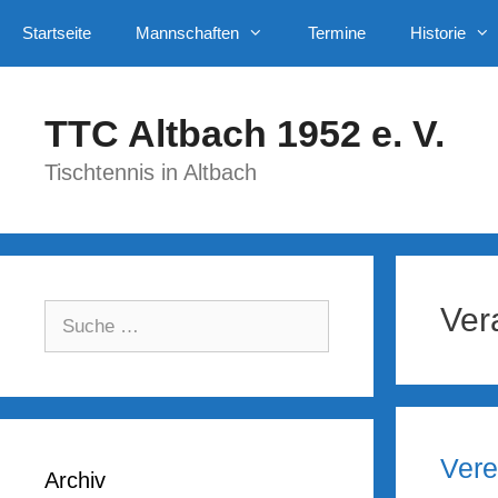
Zum
Startseite
Mannschaften
Termine
Historie
Inhalt
springen
TTC Altbach 1952 e. V.
Tischtennis in Altbach
Ver
Suche
nach:
Vere
Archiv